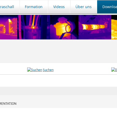
traschall
Formation
Videos
Über uns
Downlo
Suchen
MENTATION